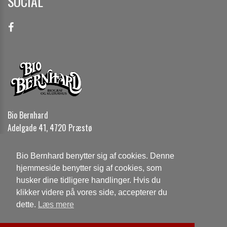
SOCIAL
Bio Bernhard
Adelgade 41, 4720 Præstø
Telefon:
5599 1920
Bio Bernhard benytter sig af cookies. Denne
Email:
biobernhard@gmail.com
hjemmeside benytter sig af cookies, som
husker dine tidligere handlinger. Hvis du
Cookie- og privatlivspolitik
klikker videre på vores side, accepterer du
dette.
Læs mere
Website og billetsystem fra ebillet a/s